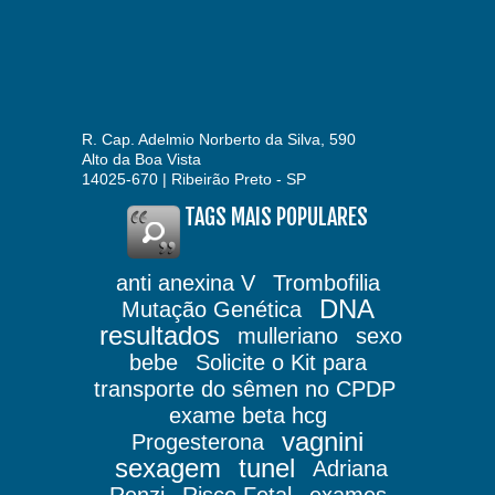
R. Cap. Adelmio Norberto da Silva, 590
Alto da Boa Vista
14025-670 | Ribeirão Preto - SP
TAGS MAIS POPULARES
anti anexina V
Trombofilia
DNA
Mutação Genética
resultados
mulleriano
sexo
bebe
Solicite o Kit para
transporte do sêmen no CPDP
exame beta hcg
vagnini
Progesterona
sexagem
tunel
Adriana
Renzi
Risco Fetal
exames