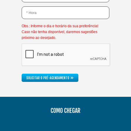
*Este não é um horário válido.
*Este campo é obrigatório.
Obs.: Informe o dia e horário da sua preferência!
Caso não tenha disponível, daremos sugestões
próximo ao desejado.
*Marque que você não é um robô.
»
SOLICITAR O PRÉ-AGENDAMENTO
COMO CHEGAR