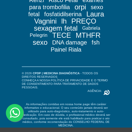
orpi
para trombofilia
sexo
Laura
fetal
fosfatidilserina
Vagnini
lh
PREÇO
sexagem fetal
Gabriela
TECE
MTHFR
Pelegrin
sexo
DNA damage
fsh
Painel Riala
© 2026
CPDP | MEDICINA DIAGNÓSTICA
- TODOS OS
DIREITOS RESERVADOS
CONHEÇA A NOSSA
POLÍTICA DE PRIVACIDADE
E O
TERMO
DE CONSENTIMENTO PARA TRATAMENTO DE DADOS
PESSOAIS
.
AGÊNCIA:
As informações contidas em nossa home page têm caráter
informativo e educacional. O seu conteúdo jamais deverá ser
utilizado para auto-diagnóstico, auto-tratamento e auto-
medicação. Em caso de dúvida, o profissional médico deverá ser
consultado, pois somente ele está habilitado para praticar o ato
médico, conforme recomendação do CONSELHO FEDERAL DE
MEDICINA.