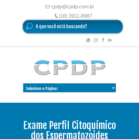
cpdp@cpdp.com.br
(16) 3911-8987
Exame Perfil Citoquímico
dos Espermatozoides