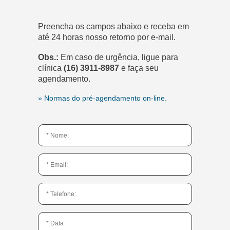
Preencha os campos abaixo e receba em
até 24 horas nosso retorno por e-mail.
Obs.:
Em caso de urgência, ligue para
clínica
(16) 3911-8987
e faça seu
agendamento.
» Normas do pré-agendamento on-line.
*Este não é um nome válido.
*Este campo é obrigatório.
*Este não é um e-mail válido.
*Este campo é obrigatório.
*Este não é um telefone válido.
*Este campo é obrigatório.
*Esta não é uma data válida.
*Este campo é obrigatório.