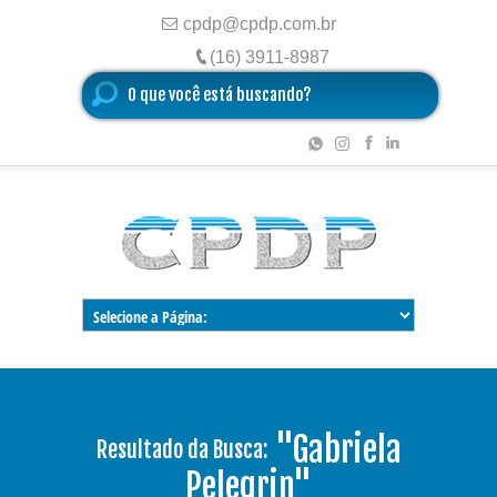
cpdp@cpdp.com.br
(16) 3911-8987
"Gabriela
Resultado da Busca:
Pelegrin"