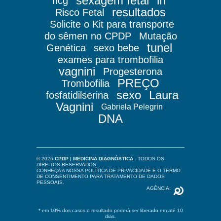
sexagem fetal
lh
hcg
resultados
Risco Fetal
Solicite o Kit para transporte
do sêmen no CPDP
Mutação
tunel
Genética
sexo bebe
exames para trombofilia
vagnini
Progesterona
PREÇO
Trombofilia
sexo
Laura
fosfatidilserina
Vagnini
Gabriela Pelegrin
DNA
© 2026
CPDP | MEDICINA DIAGNÓSTICA
- TODOS OS
DIREITOS RESERVADOS
CONHEÇA A NOSSA
POLÍTICA DE PRIVACIDADE
E O
TERMO
DE CONSENTIMENTO PARA TRATAMENTO DE DADOS
PESSOAIS
.
AGÊNCIA:
* em 10% dos casos o resultado poderá ser liberado em até 10
dias.